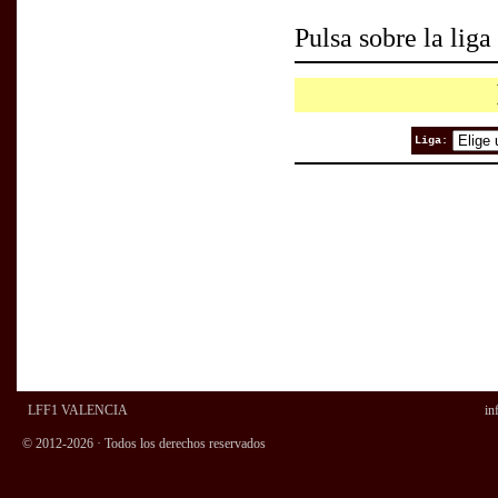
Pulsa sobre la liga
Liga:
LFF1 VALENCIA
in
© 2012-2026 · Todos los derechos reservados