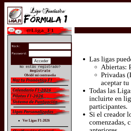
Nick:
Password:
Las ligas pued
Abiertas: 
No estás registrado?
Regístrate
Privadas (
Olvidé mi contraseña
aceptar tu 
Todas las Liga
incluirte en l
participantes.
Si el creador l
Ver Ligas F1-2026
comenzadas, co
anteriores.