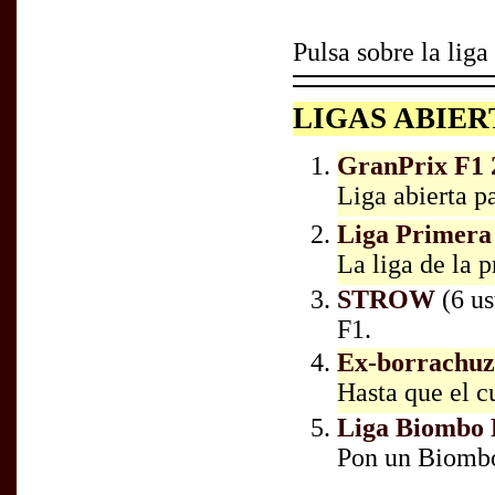
Pulsa sobre la liga
LIGAS ABIER
GranPrix F1 
Liga abierta pa
Liga Primera
La liga de la 
STROW
(6 us
F1.
Ex-borrachuz
Hasta que el c
Liga Biombo 
Pon un Biombo 