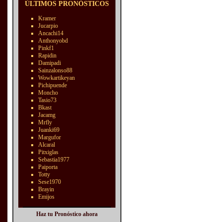
ÚLTIMOS PRONÓSTICOS
Kramer
Jucarpio
Ancachi14
Anthonyobd
Pinkf1
Rapidin
Damipadi
Sainzalonso88
Wowkartikeyan
Pichipuende
Moncho
Tasio73
Bkast
Jacamg
Mrfly
Juanki69
Margufor
Alcaral
Pitxiglas
Sebastia1977
Paiporta
Totty
Sese1970
Brayin
Emijos
Haz tu Pronóstico ahora