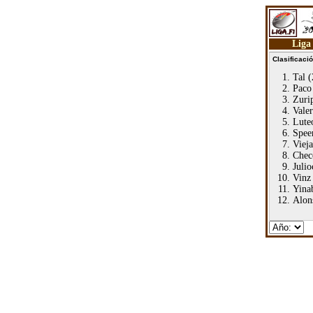
Liga
Clasificaci
Tal 
Paco
Zuri
Vale
Lute
Spee
Viej
Chec
Juli
Vinz
Yina
Alon